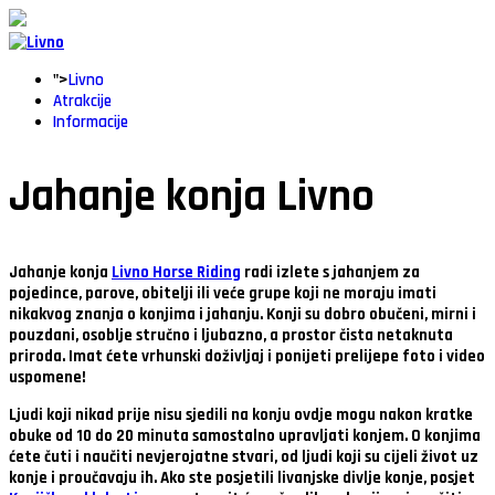
">
Livno
Atrakcije
Informacije
Jahanje konja Livno
Jahanje konja
Livno Horse Riding
radi izlete s jahanjem za
pojedince, parove, obitelji ili veće grupe koji ne moraju imati
nikakvog znanja o konjima i jahanju. Konji su dobro obučeni, mirni i
pouzdani, osoblje stručno i ljubazno, a prostor čista netaknuta
priroda. Imat ćete vrhunski doživljaj i ponijeti prelijepe foto i video
uspomene!
Ljudi koji nikad prije nisu sjedili na konju ovdje mogu nakon kratke
obuke od 10 do 20 minuta samostalno upravljati konjem. O konjima
ćete čuti i naučiti nevjerojatne stvari, od ljudi koji su cijeli život uz
konje i proučavaju ih. Ako ste posjetili livanjske divlje konje, posjet