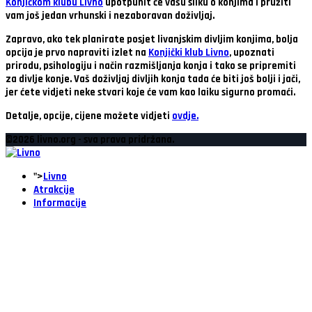
Konjičkom klubu Livno
upotpunit će vašu sliku o konjima i pružiti
vam još jedan vrhunski i nezaboravan doživljaj.
Zapravo, ako tek planirate posjet livanjskim divljim konjima, bolja
opcija je prvo napraviti izlet na
Konjički klub Livno
, upoznati
prirodu, psihologiju i način razmišljanja konja i tako se pripremiti
za divlje konje. Vaš doživljaj divljih konja tada će biti još bolji i jači,
jer ćete vidjeti neke stvari koje će vam kao laiku sigurno promaći.
Detalje, opcije, cijene možete vidjeti
ovdje.
©2026 livno.org - sva prava pridržana.
">
Livno
Atrakcije
Informacije