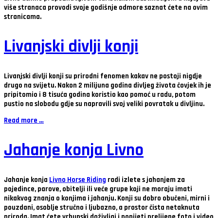
više stranaca provodi svoje godišnje odmore saznat ćete na ovim
stranicama.
Livanjski divlji konji
Livanjski divlji konji su prirodni fenomen kakav ne postoji nigdje
drugo na svijetu. Nakon 2 milijuna godina divljeg života čovjek ih je
pripitomio i 8 tisuća godina koristio kao pomoć u radu, potom
pustio na slobodu gdje su napravili svoj
veliki povratak u divljinu
.
Read more …
Jahanje konja Livno
Jahanje konja
Livno Horse Riding
radi izlete s jahanjem za
pojedince, parove, obitelji ili veće grupe koji ne moraju imati
nikakvog znanja o konjima i jahanju. Konji su dobro obučeni, mirni i
pouzdani, osoblje stručno i ljubazno, a prostor čista netaknuta
priroda. Imat ćete vrhunski doživljaj i ponijeti prelijepe foto i video