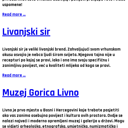
uspomene!
Read more …
Livanjski sir
Livanjski sir je veliki livanjski brend. Zahvaljujući svom vrhunskom
okusu osvojio je nebca ljudi širom svijeta. Njegova tajna nije u
recepturi po kojoj se pravi, iako i ona ima svoju specifičnu i
zanimljivu povijest, već u kvaliteti mlijeka od koga se pravi.
Read more …
Muzej Gorica Livno
Livno je prvo mjesto u Bosni i Hercegovini koje trebate posjetiti
ako vas zanima osebujna povijest i kultura ovih prostora. Ovdje se
nalazi najveći i moderno opremljeni muzej i galerija u državi. Mogu
se vidjeti arheološka, etnografska, umjetnička, numizmatička i