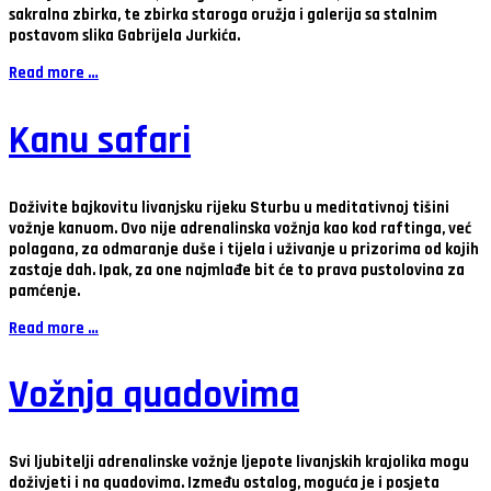
sakralna zbirka, te zbirka staroga oružja i galerija sa stalnim
postavom slika Gabrijela Jurkića.
Read more …
Kanu safari
Doživite bajkovitu livanjsku rijeku Sturbu u meditativnoj tišini
vožnje kanuom. Ovo nije adrenalinska vožnja kao kod raftinga, već
polagana, za odmaranje duše i tijela i uživanje u prizorima od kojih
zastaje dah. Ipak, za one najmlađe bit će to prava pustolovina za
pamćenje.
Read more …
Vožnja quadovima
Svi ljubitelji adrenalinske vožnje ljepote livanjskih krajolika mogu
doživjeti i na quadovima. Između ostalog, moguća je i posjeta