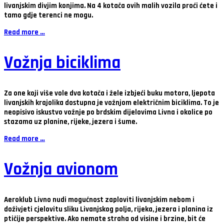
livanjskim divjim konjima. Na 4 kotača ovih malih vozila proći ćete i
tamo gdje terenci ne mogu.
Read more …
Vožnja biciklima
Za one koji više vole dva kotača i žele izbjeći buku motora, ljepota
livanjskih krajolika dostupna je vožnjom električnim biciklima. To je
neopisivo iskustvo vožnje po brdskim dijelovima Livna i okolice po
stazama uz planine, rijeke, jezera i šume.
Read more …
Vožnja avionom
Aeroklub Livno nudi mogućnost zaploviti livanjskim nebom i
doživjeti cjelovitu sliku Livanjskog polja, rijeka, jezera i planina iz
ptičije perspektive. Ako nemate straha od visine i brzine, bit će